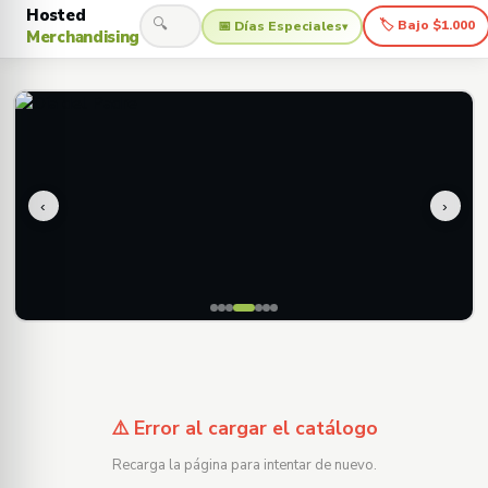
Hosted
🔍
🏷 Bajo $1.000
📅 Días Especiales
▾
Merchandising
‹
›
⚠️ Error al cargar el catálogo
Recarga la página para intentar de nuevo.