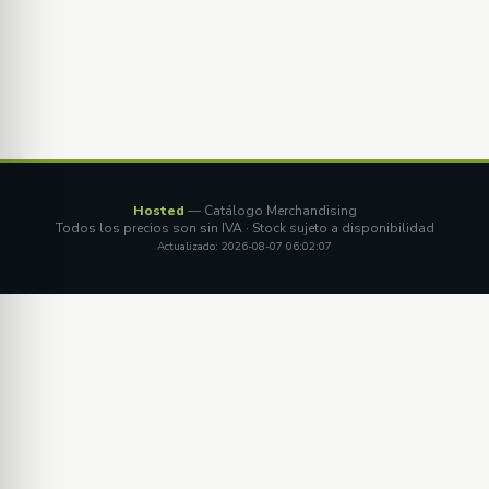
Hosted
— Catálogo Merchandising
Todos los precios son sin IVA · Stock sujeto a disponibilidad
Actualizado: 2026-08-07 06:02:07