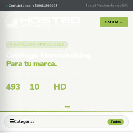
Contáctanos +56981390993
Hosted Merchandising 2026
Cotizar →
✦ CATÁLOGO OFICIAL 2026
Catálogo Merchandising
Para tu marca.
Productos promocionales para tu marca
493
10
HD
PRODUCTOS
CATEGORÍAS
IMÁGENES
☰
Categorías
Todos