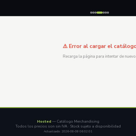
⚠️ Error al cargar el catálog
Recarga la página para intentar de nuevo
Hosted
— Catálogo Merchandising
Todos los precios son sin IVA · Stock sujeto a disponibilidad
Actualizado: 2026-08-08 06:02:01