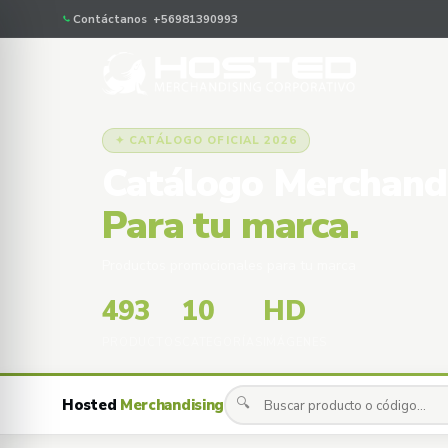
Contáctanos +56981390993
✦ CATÁLOGO OFICIAL 2026
Catálogo Merchand
Para tu marca.
Productos promocionales para tu marca
493
10
HD
PRODUCTOS
CATEGORÍAS
IMÁGENES
🔍
Hosted
Merchandising