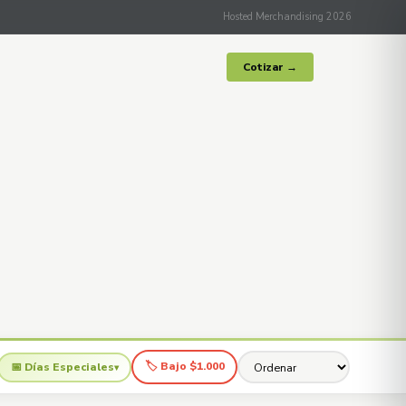
Hosted Merchandising 2026
Cotizar →
🏷 Bajo $1.000
📅 Días Especiales
▾