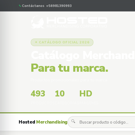
Contáctanos +56981390993
✦ CATÁLOGO OFICIAL 2026
Catálogo Merchand
Para tu marca.
Productos promocionales para tu marca
493
10
HD
PRODUCTOS
CATEGORÍAS
IMÁGENES
🔍
Hosted
Merchandising