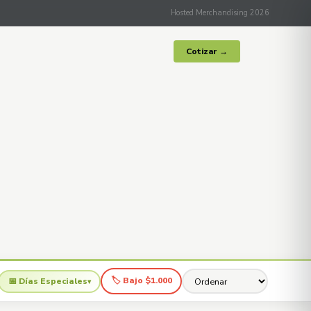
Hosted Merchandising 2026
Cotizar →
🏷 Bajo $1.000
📅 Días Especiales
▾