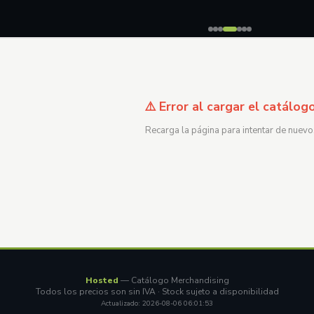
⚠️ Error al cargar el catálog
Recarga la página para intentar de nuevo
Hosted
— Catálogo Merchandising
Todos los precios son sin IVA · Stock sujeto a disponibilidad
Actualizado: 2026-08-06 06:01:53