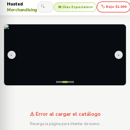
Hosted
🔍
🏷 Bajo $1.000
📅 Días Especiales
▾
Merchandising
‹
›
⚠️ Error al cargar el catálogo
Recarga la página para intentar de nuevo.