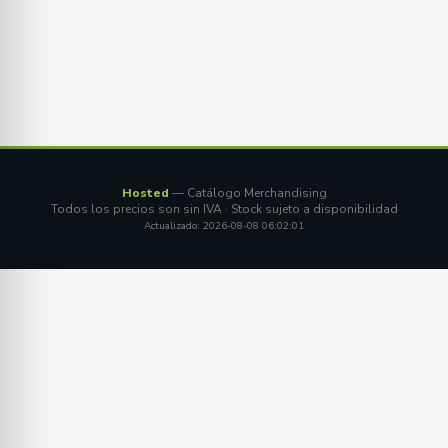
Hosted
— Catálogo Merchandising
Todos los precios son sin IVA · Stock sujeto a disponibilidad
Actualizado: 2026-08-08 06:02:01