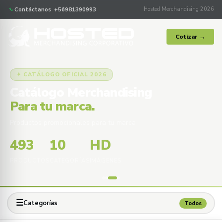
Contáctanos +56981390993
Hosted Merchandising 2026
Cotizar →
✦ CATÁLOGO OFICIAL 2026
Catálogo Merchandising
Para tu marca.
Productos promocionales para tu marca
493
10
HD
PRODUCTOS
CATEGORÍAS
IMÁGENES
☰
Categorías
Todos