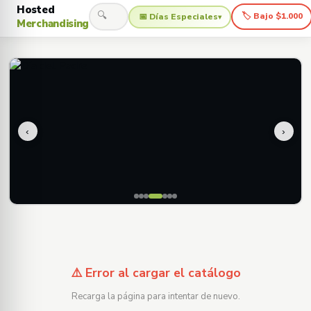
Hosted
🔍
🏷 Bajo $1.000
📅 Días Especiales
▾
Merchandising
‹
›
⚠️ Error al cargar el catálogo
Recarga la página para intentar de nuevo.