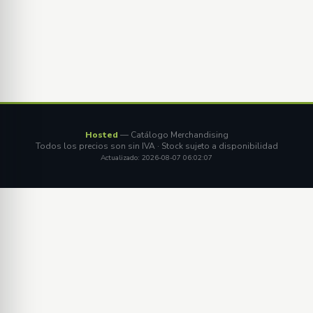
Hosted
— Catálogo Merchandising
Todos los precios son sin IVA · Stock sujeto a disponibilidad
Actualizado: 2026-08-07 06:02:07