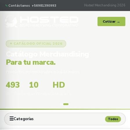
Contáctanos +56981390993
Hosted Merchandising 2026
Cotizar →
✦ CATÁLOGO OFICIAL 2026
Catálogo Merchandising
Para tu marca.
Productos promocionales para tu marca
493
10
HD
PRODUCTOS
CATEGORÍAS
IMÁGENES
☰
Categorías
Todos