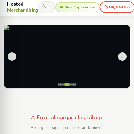
Hosted
🔍
🏷 Bajo $1.000
📅 Días Especiales
▾
Merchandising
‹
›
⚠️ Error al cargar el catálogo
Recarga la página para intentar de nuevo.