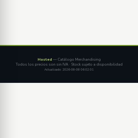
Hosted
— Catálogo Merchandising
Todos los precios son sin IVA · Stock sujeto a disponibilidad
Actualizado: 2026-08-08 06:02:01