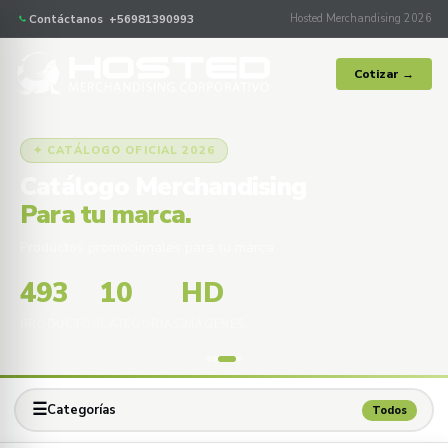
Contáctanos +56981390993
Hosted Merchandising 2026
Cotizar →
✦ CATÁLOGO OFICIAL 2026
Catálogo Merchandising
Para tu marca.
Productos promocionales para tu marca
493
10
HD
PRODUCTOS
CATEGORÍAS
IMÁGENES
☰
Categorías
Todos