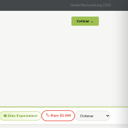
Hosted Merchandising 2026
Cotizar →
🏷 Bajo $1.000
📅 Días Especiales
▾