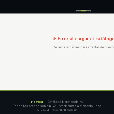
⚠️ Error al cargar el catálog
Recarga la página para intentar de nuevo
Hosted
— Catálogo Merchandising
Todos los precios son sin IVA · Stock sujeto a disponibilidad
Actualizado: 2026-08-08 06:02:01