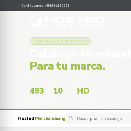
Contáctanos +56981390993
✦ CATÁLOGO OFICIAL 2026
Catálogo Merchand
Para tu marca.
Productos promocionales para tu marca
493
10
HD
PRODUCTOS
CATEGORÍAS
IMÁGENES
🔍
Hosted
Merchandising