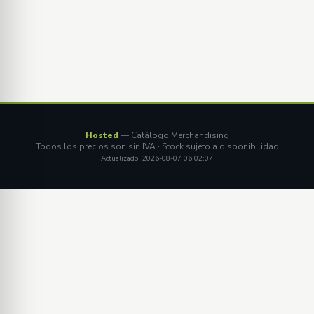
Hosted
— Catálogo Merchandising
Todos los precios son sin IVA · Stock sujeto a disponibilidad
Actualizado: 2026-08-07 06:02:07