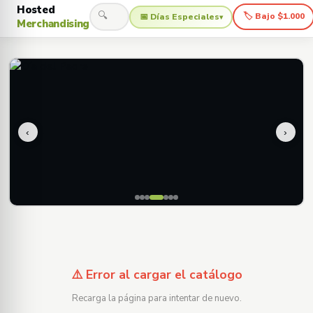
Hosted
🔍
🏷 Bajo $1.000
📅 Días Especiales
▾
Merchandising
‹
›
⚠️ Error al cargar el catálogo
Recarga la página para intentar de nuevo.