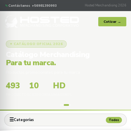
Contáctanos +56981390993
Hosted Merchandising 2026
Cotizar →
✦ CATÁLOGO OFICIAL 2026
Catálogo Merchandising
Para tu marca.
Productos promocionales para tu marca
493
10
HD
PRODUCTOS
CATEGORÍAS
IMÁGENES
☰
Categorías
Todos