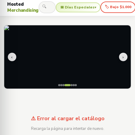
Hosted
🔍
🏷 Bajo $1.000
📅 Días Especiales
▾
Merchandising
‹
›
⚠️ Error al cargar el catálogo
Recarga la página para intentar de nuevo.