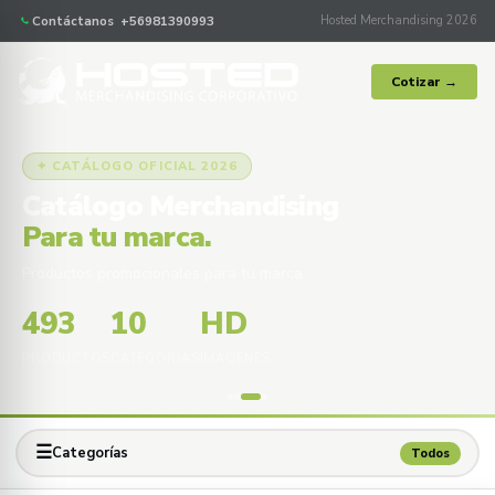
Contáctanos +56981390993
Hosted Merchandising 2026
Cotizar →
✦ CATÁLOGO OFICIAL 2026
Catálogo Merchandising
Para tu marca.
Productos promocionales para tu marca
493
10
HD
PRODUCTOS
CATEGORÍAS
IMÁGENES
☰
Categorías
Todos