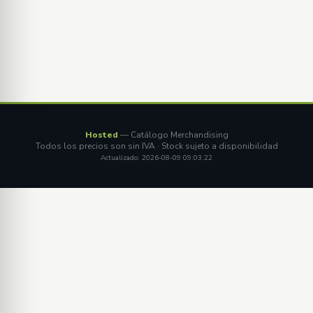
Hosted
— Catálogo Merchandising
Todos los precios son sin IVA · Stock sujeto a disponibilidad
Actualizado: 2026-08-09 09:03:22