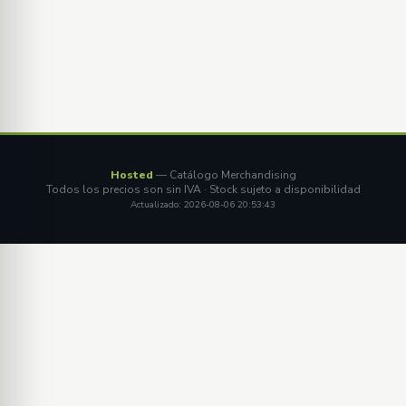
Hosted
— Catálogo Merchandising
Todos los precios son sin IVA · Stock sujeto a disponibilidad
Actualizado: 2026-08-06 20:53:43