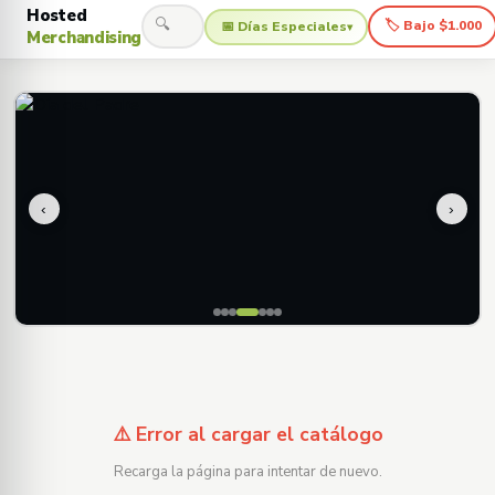
Hosted
🔍
🏷 Bajo $1.000
📅 Días Especiales
▾
Merchandising
‹
›
⚠️ Error al cargar el catálogo
Recarga la página para intentar de nuevo.