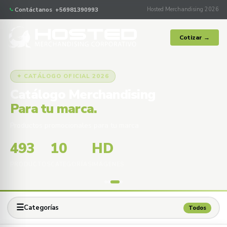
Contáctanos +56981390993
Hosted Merchandising 2026
Cotizar →
✦ CATÁLOGO OFICIAL 2026
Catálogo Merchandising
Para tu marca.
Productos promocionales para tu marca
493
10
HD
PRODUCTOS
CATEGORÍAS
IMÁGENES
☰
Categorías
Todos