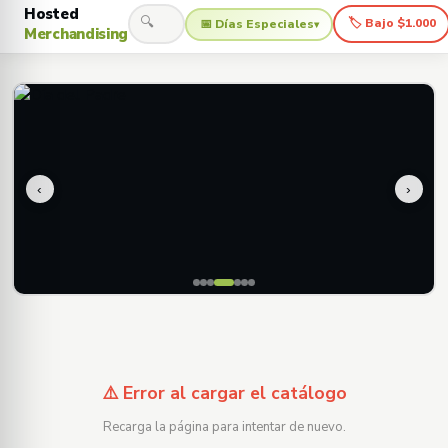
Hosted
🔍
🏷 Bajo $1.000
📅 Días Especiales
▾
Merchandising
‹
›
⚠️ Error al cargar el catálogo
Recarga la página para intentar de nuevo.