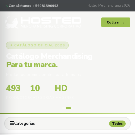
Contáctanos +56981390993
Hosted Merchandising 2026
Cotizar →
✦ CATÁLOGO OFICIAL 2026
Catálogo Merchandising
Para tu marca.
Productos promocionales para tu marca
493
10
HD
PRODUCTOS
CATEGORÍAS
IMÁGENES
☰
Categorías
Todos