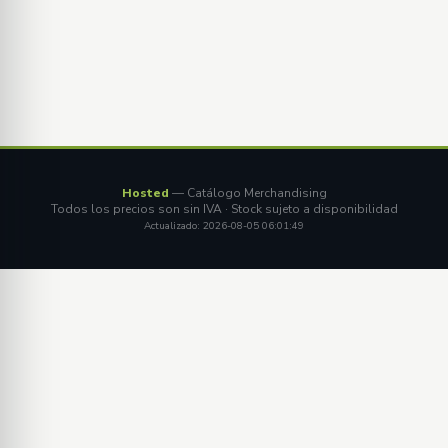
Hosted
— Catálogo Merchandising
Todos los precios son sin IVA · Stock sujeto a disponibilidad
Actualizado: 2026-08-05 06:01:49