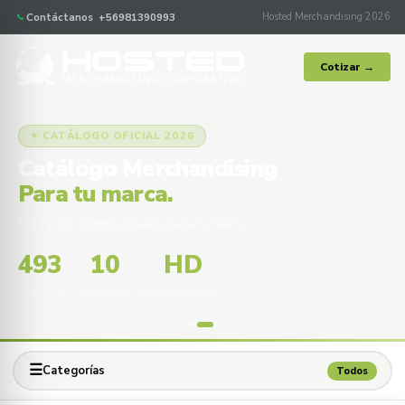
Contáctanos +56981390993
Hosted Merchandising 2026
Cotizar →
✦ CATÁLOGO OFICIAL 2026
Catálogo Merchandising
Para tu marca.
Productos promocionales para tu marca
493
10
HD
PRODUCTOS
CATEGORÍAS
IMÁGENES
☰
Categorías
Todos