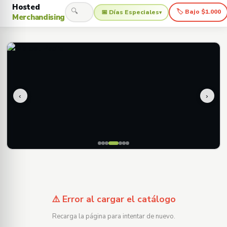
Hosted
🔍
🏷 Bajo $1.000
📅 Días Especiales
▾
Merchandising
‹
›
⚠️ Error al cargar el catálogo
Recarga la página para intentar de nuevo.