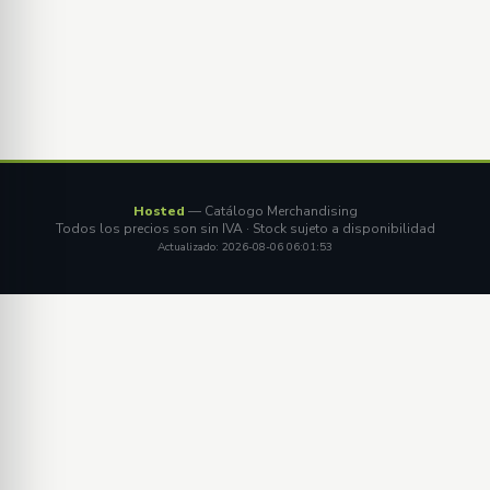
Hosted
— Catálogo Merchandising
Todos los precios son sin IVA · Stock sujeto a disponibilidad
Actualizado: 2026-08-06 06:01:53