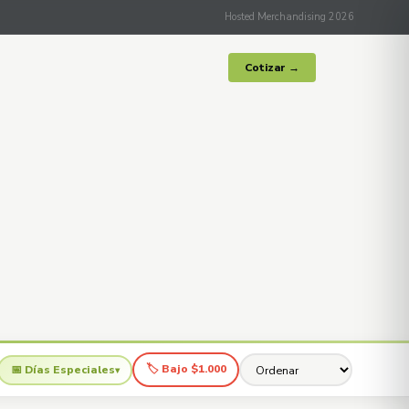
Hosted Merchandising 2026
Cotizar →
🏷 Bajo $1.000
📅 Días Especiales
▾