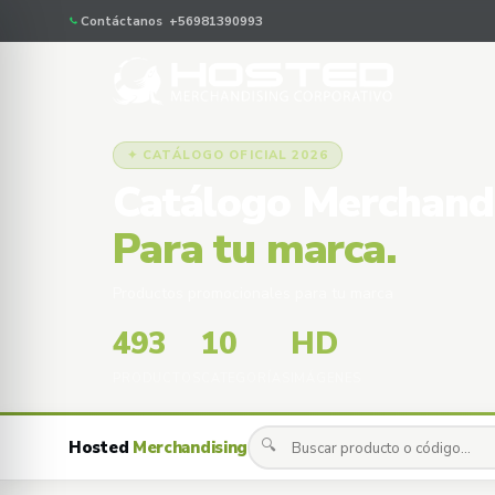
Contáctanos +56981390993
✦ CATÁLOGO OFICIAL 2026
Catálogo Merchand
Para tu marca.
Productos promocionales para tu marca
493
10
HD
PRODUCTOS
CATEGORÍAS
IMÁGENES
🔍
Hosted
Merchandising