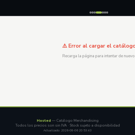
⚠️ Error al cargar el catálog
Recarga la página para intentar de nuevo
Hosted
— Catálogo Merchandising
Todos los precios son sin IVA · Stock sujeto a disponibilidad
Actualizado: 2026-08-06 20:53:43