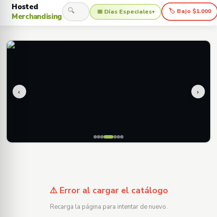
Hosted
🔍
🏷 Bajo $1.000
📅 Días Especiales
▾
Merchandising
‹
›
⚠️ Error al cargar el catálogo
Recarga la página para intentar de nuevo.