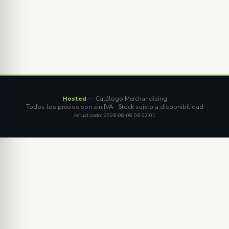
Hosted
— Catálogo Merchandising
Todos los precios son sin IVA · Stock sujeto a disponibilidad
Actualizado: 2026-08-08 06:02:01