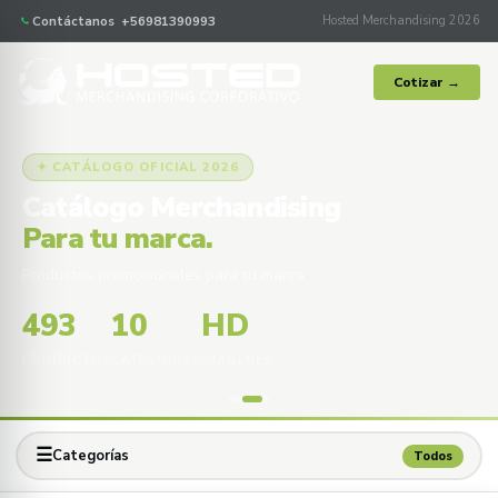
Contáctanos +56981390993
Hosted Merchandising 2026
Cotizar →
✦ CATÁLOGO OFICIAL 2026
Catálogo Merchandising
Para tu marca.
Productos promocionales para tu marca
493
10
HD
PRODUCTOS
CATEGORÍAS
IMÁGENES
☰
Categorías
Todos