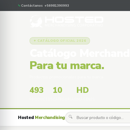
Contáctanos +56981390993
✦ CATÁLOGO OFICIAL 2026
Catálogo Merchand
Para tu marca.
Productos promocionales para tu marca
493
10
HD
PRODUCTOS
CATEGORÍAS
IMÁGENES
🔍
Hosted
Merchandising