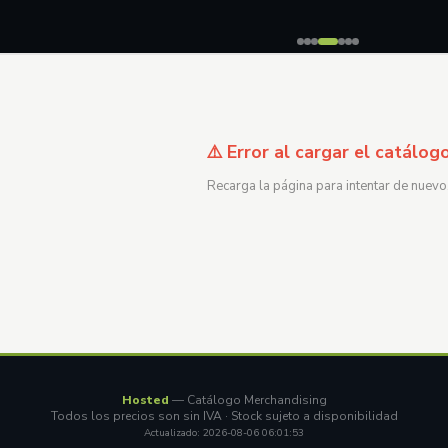
⚠️ Error al cargar el catálog
Recarga la página para intentar de nuevo
Hosted
— Catálogo Merchandising
Todos los precios son sin IVA · Stock sujeto a disponibilidad
Actualizado: 2026-08-06 06:01:53