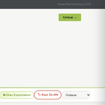
Hosted Merchandising 2026
Cotizar →
🏷 Bajo $1.000
📅 Días Especiales
▾