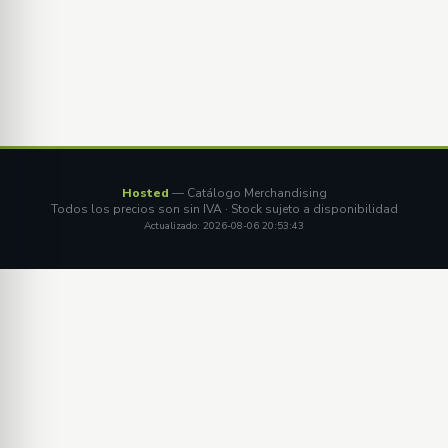
Hosted
— Catálogo Merchandising
Todos los precios son sin IVA · Stock sujeto a disponibilidad
Actualizado: 2026-08-06 20:53:43