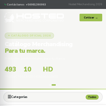
Contáctanos +56981390993
Hosted Merchandising 2026
Cotizar →
✦ CATÁLOGO OFICIAL 2026
Catálogo Merchandising
Para tu marca.
Productos promocionales para tu marca
493
10
HD
PRODUCTOS
CATEGORÍAS
IMÁGENES
☰
Categorías
Todos