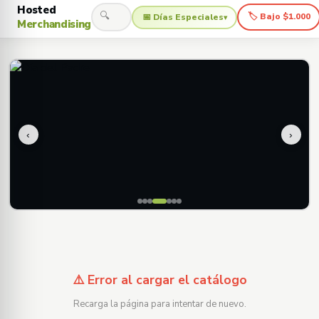
Hosted
🔍
🏷 Bajo $1.000
📅 Días Especiales
▾
Merchandising
‹
›
⚠️ Error al cargar el catálogo
Recarga la página para intentar de nuevo.