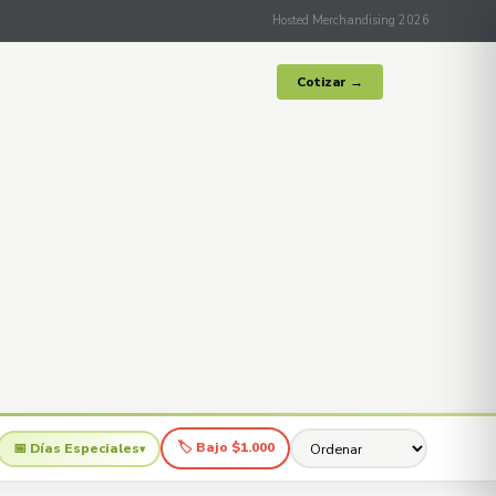
Hosted Merchandising 2026
Cotizar →
🏷 Bajo $1.000
📅 Días Especiales
▾