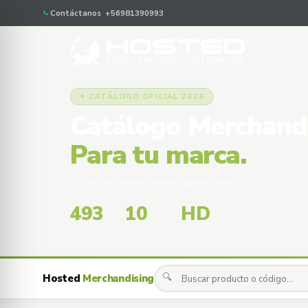
Contáctanos +56981390993
✦ CATÁLOGO OFICIAL 2026
Catálogo Merchand
Para tu marca.
Productos promocionales para tu marca
493
10
HD
PRODUCTOS
CATEGORÍAS
IMÁGENES
🔍
Hosted
Merchandising