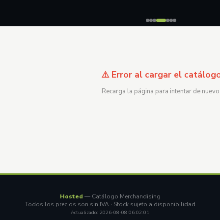
⚠️ Error al cargar el catálog
Recarga la página para intentar de nuevo
Hosted
— Catálogo Merchandising
Todos los precios son sin IVA · Stock sujeto a disponibilidad
Actualizado: 2026-08-08 06:02:01