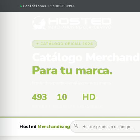
Contáctanos +56981390993
✦ CATÁLOGO OFICIAL 2026
Catálogo Merchand
Para tu marca.
Productos promocionales para tu marca
493
10
HD
PRODUCTOS
CATEGORÍAS
IMÁGENES
🔍
Hosted
Merchandising