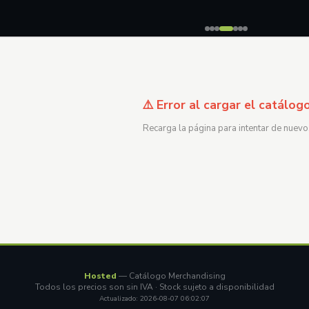
⚠️ Error al cargar el catálog
Recarga la página para intentar de nuevo
Hosted
— Catálogo Merchandising
Todos los precios son sin IVA · Stock sujeto a disponibilidad
Actualizado: 2026-08-07 06:02:07