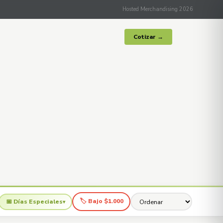
Hosted Merchandising 2026
Cotizar →
🏷 Bajo $1.000
📅 Días Especiales
▾