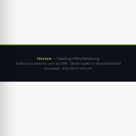
Hosted
— Catálogo Merchandising
Todos los precios son sin IVA · Stock sujeto a disponibilidad
Actualizado: 2026-08-07 06:02:07