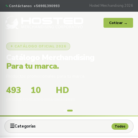
Contáctanos +56981390993
Hosted Merchandising 2026
Cotizar →
✦ CATÁLOGO OFICIAL 2026
Catálogo Merchandising
Para tu marca.
Productos promocionales para tu marca
493
10
HD
PRODUCTOS
CATEGORÍAS
IMÁGENES
☰
Categorías
Todos