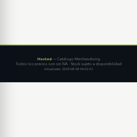
Hosted
— Catálogo Merchandising
Todos los precios son sin IVA · Stock sujeto a disponibilidad
Actualizado: 2026-08-08 06:02:01