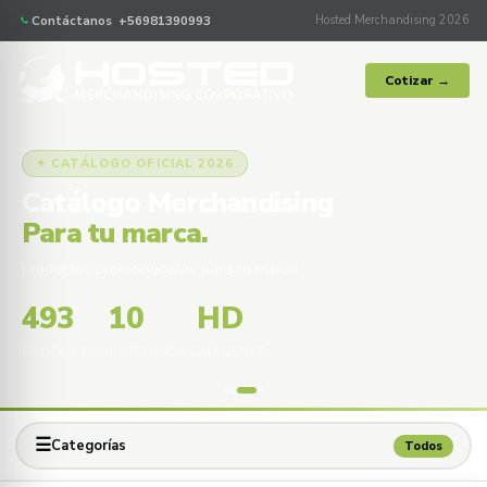
Contáctanos +56981390993
Hosted Merchandising 2026
Cotizar →
✦ CATÁLOGO OFICIAL 2026
Catálogo Merchandising
Para tu marca.
Productos promocionales para tu marca
493
10
HD
PRODUCTOS
CATEGORÍAS
IMÁGENES
☰
Categorías
Todos