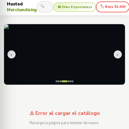
Hosted
🔍
🏷 Bajo $1.000
📅 Días Especiales
▾
Merchandising
‹
›
⚠️ Error al cargar el catálogo
Recarga la página para intentar de nuevo.