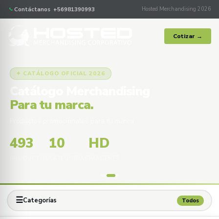
Contáctanos +56981390993
Hosted Merchandising 2026
Cotizar →
✦ CATÁLOGO OFICIAL 2026
Catálogo Merchandising
Para tu marca.
Productos promocionales para tu marca
493
10
HD
PRODUCTOS
CATEGORÍAS
IMÁGENES
☰
Categorías
Todos