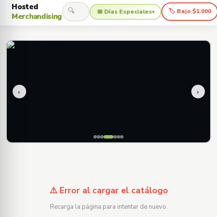
Hosted
🔍
🏷 Bajo $1.000
📅 Días Especiales
▾
Merchandising
‹
›
⚠️ Error al cargar el catálogo
Recarga la página para intentar de nuevo.