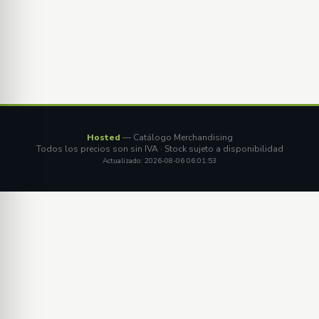
Hosted
— Catálogo Merchandising
Todos los precios son sin IVA · Stock sujeto a disponibilidad
Actualizado: 2026-08-06 06:01:53