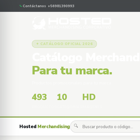
Contáctanos +56981390993
✦ CATÁLOGO OFICIAL 2026
Catálogo Merchand
Para tu marca.
Productos promocionales para tu marca
493
10
HD
PRODUCTOS
CATEGORÍAS
IMÁGENES
🔍
Hosted
Merchandising