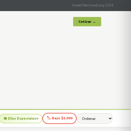
Hosted Merchandising 2026
Cotizar →
🏷 Bajo $1.000
📅 Días Especiales
▾