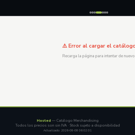
⚠️ Error al cargar el catálog
Recarga la página para intentar de nuevo
Hosted
— Catálogo Merchandising
Todos los precios son sin IVA · Stock sujeto a disponibilidad
Actualizado: 2026-08-08 06:02:01