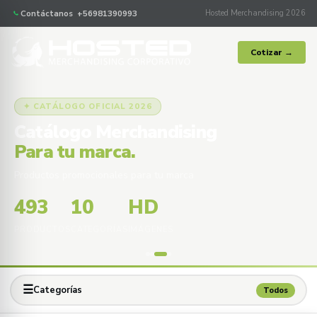
Contáctanos +56981390993
Hosted Merchandising 2026
Cotizar →
✦ CATÁLOGO OFICIAL 2026
Catálogo Merchandising
Para tu marca.
Productos promocionales para tu marca
493
10
HD
PRODUCTOS
CATEGORÍAS
IMÁGENES
☰
Categorías
Todos