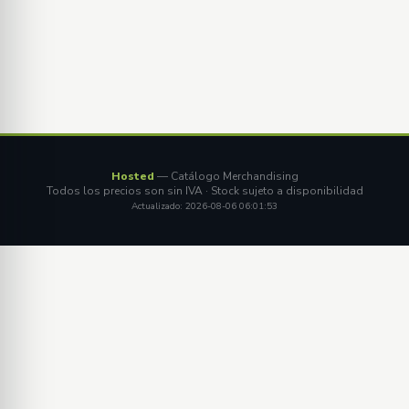
Hosted
— Catálogo Merchandising
Todos los precios son sin IVA · Stock sujeto a disponibilidad
Actualizado: 2026-08-06 06:01:53