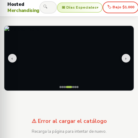
Hosted
🔍
🏷 Bajo $1.000
📅 Días Especiales
▾
Merchandising
‹
›
⚠️ Error al cargar el catálogo
Recarga la página para intentar de nuevo.