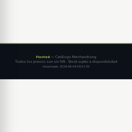
Hosted
— Catálogo Merchandising
Todos los precios son sin IVA · Stock sujeto a disponibilidad
Actualizado: 2026-08-06 06:01:53