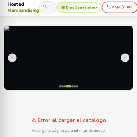
Hosted
🔍
🏷 Bajo $1.000
📅 Días Especiales
▾
Merchandising
‹
›
⚠️ Error al cargar el catálogo
Recarga la página para intentar de nuevo.