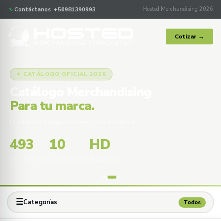
Contáctanos +56981390993
Hosted Merchandising 2026
Cotizar →
✦ CATÁLOGO OFICIAL 2026
Catálogo Merchandising
Para tu marca.
Productos promocionales para tu marca
493
10
HD
PRODUCTOS
CATEGORÍAS
IMÁGENES
☰
Categorías
Todos