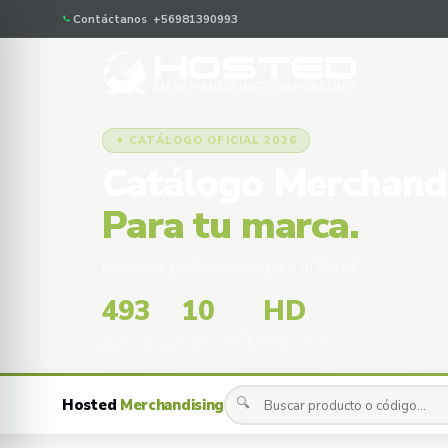
Contáctanos +56981390993
✦ CATÁLOGO OFICIAL 2026
Catálogo Merchand
Para tu marca.
Productos promocionales para tu marca
493
10
HD
PRODUCTOS
CATEGORÍAS
IMÁGENES
🔍
Hosted
Merchandising