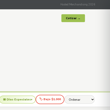
Hosted Merchandising 2026
Cotizar →
🏷 Bajo $1.000
📅 Días Especiales
▾