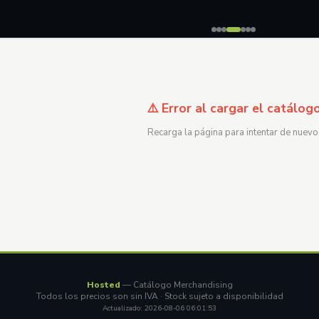
⚠️ Error al cargar el catálog
Recarga la página para intentar de nuevo
Hosted
— Catálogo Merchandising
Todos los precios son sin IVA · Stock sujeto a disponibilidad
Actualizado: 2026-08-06 06:01:53