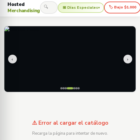
Hosted
🔍
🏷 Bajo $1.000
📅 Días Especiales
▾
Merchandising
‹
›
⚠️ Error al cargar el catálogo
Recarga la página para intentar de nuevo.