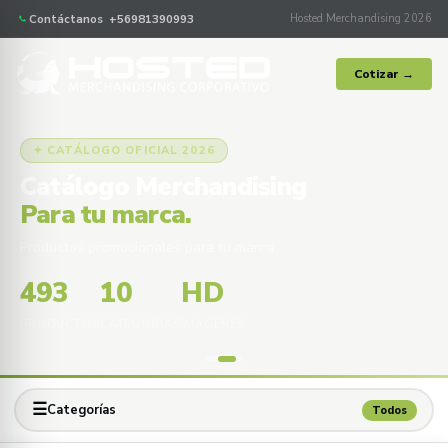
Contáctanos +56981390993
Hosted Merchandising 2026
Cotizar →
✦ CATÁLOGO OFICIAL 2026
Catálogo Merchandising
Para tu marca.
Productos promocionales para tu marca
493
10
HD
PRODUCTOS
CATEGORÍAS
IMÁGENES
☰
Categorías
Todos