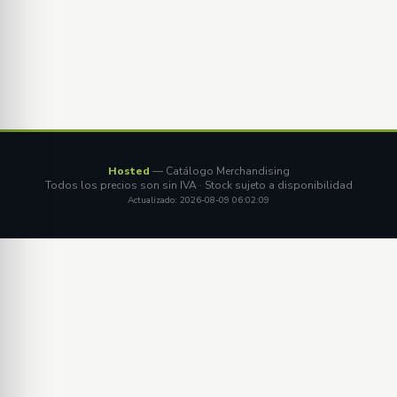
Hosted
— Catálogo Merchandising
Todos los precios son sin IVA · Stock sujeto a disponibilidad
Actualizado: 2026-08-09 06:02:09