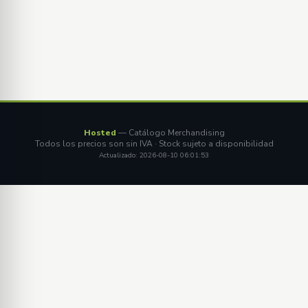
Hosted
— Catálogo Merchandising
Todos los precios son sin IVA · Stock sujeto a disponibilidad
Actualizado: 2026-08-10 06:01:53