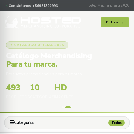
Contáctanos +56981390993
Hosted Merchandising 2026
Cotizar →
✦ CATÁLOGO OFICIAL 2026
Catálogo Merchandising
Para tu marca.
Productos promocionales para tu marca
493
10
HD
PRODUCTOS
CATEGORÍAS
IMÁGENES
☰
Categorías
Todos