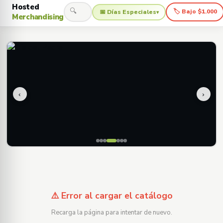
Hosted
🔍
🏷 Bajo $1.000
📅 Días Especiales
▾
Merchandising
‹
›
⚠️ Error al cargar el catálogo
Recarga la página para intentar de nuevo.