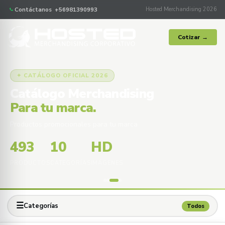
Contáctanos +56981390993
Hosted Merchandising 2026
Cotizar →
✦ CATÁLOGO OFICIAL 2026
Catálogo Merchandising
Para tu marca.
Productos promocionales para tu marca
493
10
HD
PRODUCTOS
CATEGORÍAS
IMÁGENES
☰
Categorías
Todos