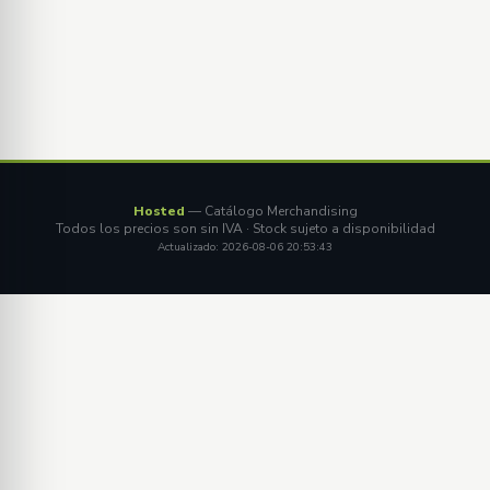
Hosted
— Catálogo Merchandising
Todos los precios son sin IVA · Stock sujeto a disponibilidad
Actualizado: 2026-08-06 20:53:43