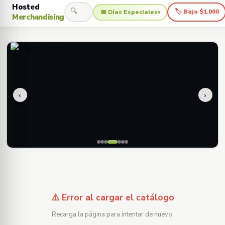
Hosted
🔍
🏷 Bajo $1.000
📅 Días Especiales
▾
Merchandising
‹
›
⚠️ Error al cargar el catálogo
Recarga la página para intentar de nuevo.