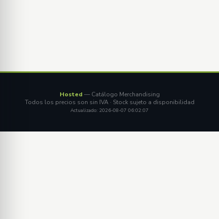
Hosted
— Catálogo Merchandising
Todos los precios son sin IVA · Stock sujeto a disponibilidad
Actualizado: 2026-08-07 06:02:07