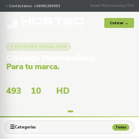
Contáctanos +56981390993
Hosted Merchandising 2026
Cotizar →
✦ CATÁLOGO OFICIAL 2026
Catálogo Merchandising
Para tu marca.
Productos promocionales para tu marca
493
10
HD
PRODUCTOS
CATEGORÍAS
IMÁGENES
☰
Categorías
Todos