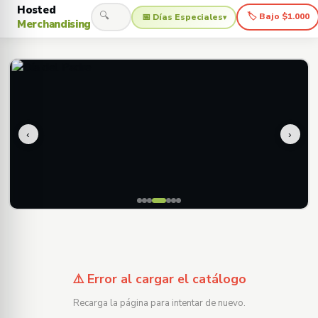
Hosted
🔍
🏷 Bajo $1.000
📅 Días Especiales
▾
Merchandising
‹
›
⚠️ Error al cargar el catálogo
Recarga la página para intentar de nuevo.