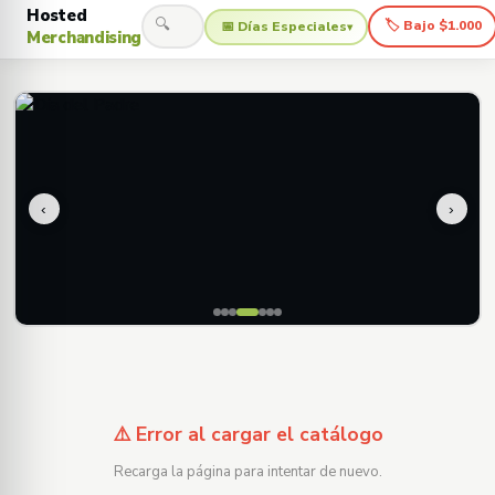
Hosted
🔍
🏷 Bajo $1.000
📅 Días Especiales
▾
Merchandising
‹
›
⚠️ Error al cargar el catálogo
Recarga la página para intentar de nuevo.