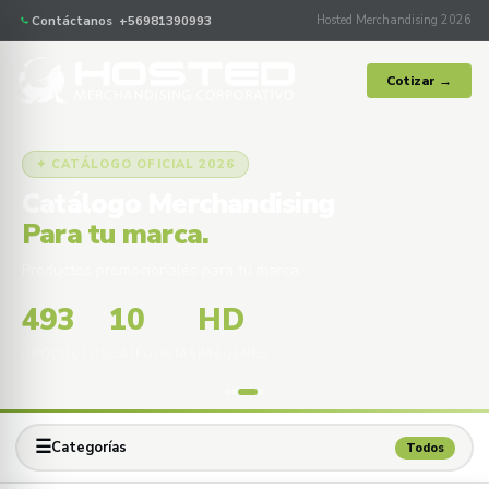
Contáctanos +56981390993
Hosted Merchandising 2026
Cotizar →
✦ CATÁLOGO OFICIAL 2026
Catálogo Merchandising
Para tu marca.
Productos promocionales para tu marca
493
10
HD
PRODUCTOS
CATEGORÍAS
IMÁGENES
☰
Categorías
Todos