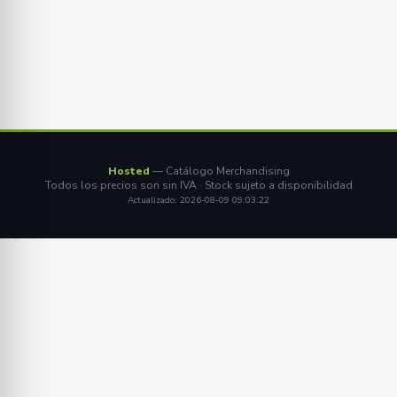
Hosted
— Catálogo Merchandising
Todos los precios son sin IVA · Stock sujeto a disponibilidad
Actualizado: 2026-08-09 09:03:22