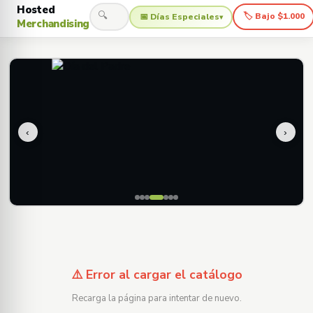
Hosted
🔍
🏷 Bajo $1.000
📅 Días Especiales
▾
Merchandising
‹
›
⚠️ Error al cargar el catálogo
Recarga la página para intentar de nuevo.