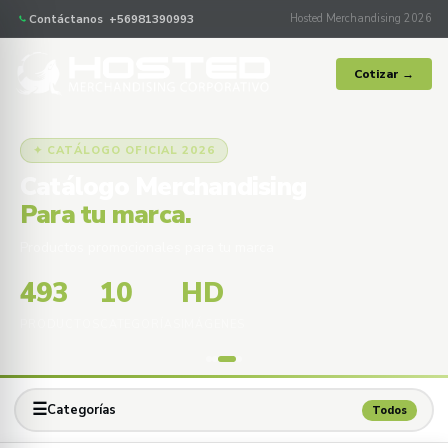
Contáctanos +56981390993
Hosted Merchandising 2026
Cotizar →
✦ CATÁLOGO OFICIAL 2026
Catálogo Merchandising
Para tu marca.
Productos promocionales para tu marca
493
10
HD
PRODUCTOS
CATEGORÍAS
IMÁGENES
☰
Categorías
Todos