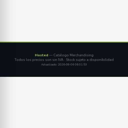
Hosted
— Catálogo Merchandising
Todos los precios son sin IVA · Stock sujeto a disponibilidad
Actualizado: 2026-08-06 06:01:53