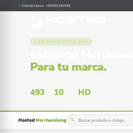
Contáctanos +56981390993
✦ CATÁLOGO OFICIAL 2026
Catálogo Merchand
Para tu marca.
Productos promocionales para tu marca
493
10
HD
PRODUCTOS
CATEGORÍAS
IMÁGENES
🔍
Hosted
Merchandising