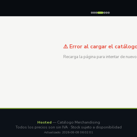
⚠️ Error al cargar el catálog
Recarga la página para intentar de nuevo
Hosted
— Catálogo Merchandising
Todos los precios son sin IVA · Stock sujeto a disponibilidad
Actualizado: 2026-08-08 06:02:01