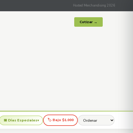
Hosted Merchandising 2026
Cotizar →
🏷 Bajo $1.000
📅 Días Especiales
▾