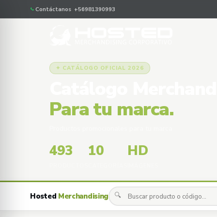
Contáctanos +56981390993
✦ CATÁLOGO OFICIAL 2026
Catálogo Merchand
Para tu marca.
Productos promocionales para tu marca
493
10
HD
PRODUCTOS
CATEGORÍAS
IMÁGENES
🔍
Hosted
Merchandising