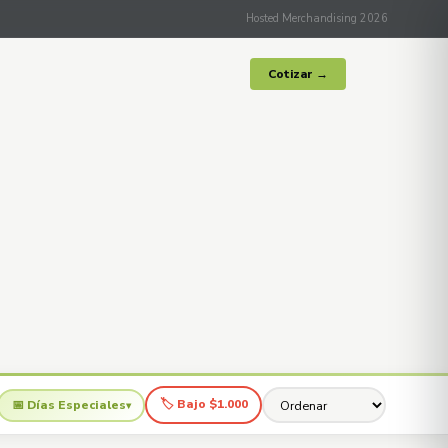
Hosted Merchandising 2026
Cotizar →
🏷 Bajo $1.000
📅 Días Especiales
▾