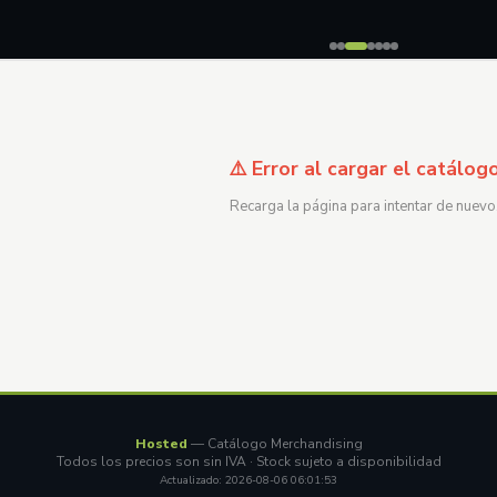
⚠️ Error al cargar el catálog
Recarga la página para intentar de nuevo
Hosted
— Catálogo Merchandising
Todos los precios son sin IVA · Stock sujeto a disponibilidad
Actualizado: 2026-08-06 06:01:53