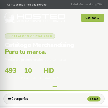
Contáctanos +56981390993
Hosted Merchandising 2026
Cotizar →
✦ CATÁLOGO OFICIAL 2026
Catálogo Merchandising
Para tu marca.
Productos promocionales para tu marca
493
10
HD
PRODUCTOS
CATEGORÍAS
IMÁGENES
☰
Categorías
Todos