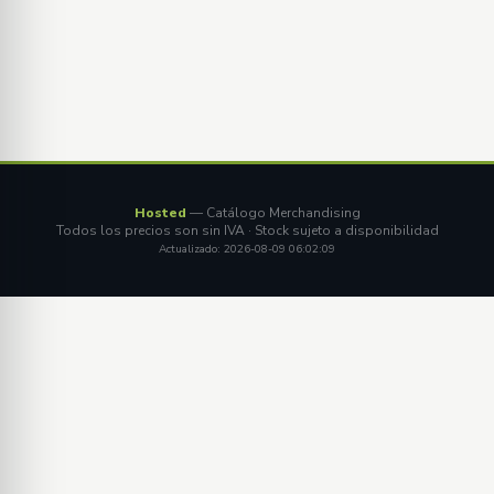
Hosted
— Catálogo Merchandising
Todos los precios son sin IVA · Stock sujeto a disponibilidad
Actualizado: 2026-08-09 06:02:09