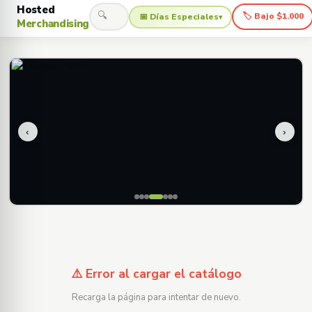
Hosted
🔍
🏷 Bajo $1.000
📅 Días Especiales
▾
Merchandising
‹
›
⚠️ Error al cargar el catálogo
Recarga la página para intentar de nuevo.