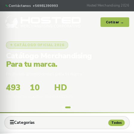
Contáctanos +56981390993
Hosted Merchandising 2026
Cotizar →
✦ CATÁLOGO OFICIAL 2026
Catálogo Merchandising
Para tu marca.
Productos promocionales para tu marca
493
10
HD
PRODUCTOS
CATEGORÍAS
IMÁGENES
☰
Categorías
Todos