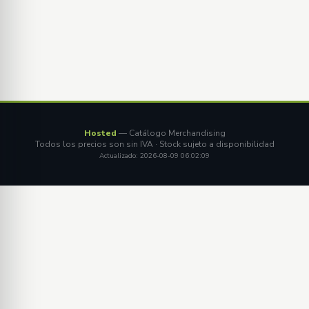
Hosted
— Catálogo Merchandising
Todos los precios son sin IVA · Stock sujeto a disponibilidad
Actualizado: 2026-08-09 06:02:09