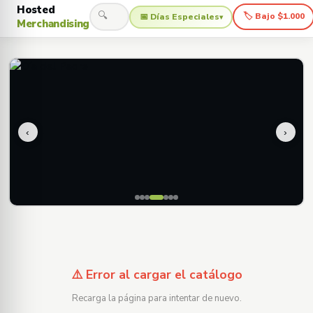
Hosted
🔍
🏷 Bajo $1.000
📅 Días Especiales
▾
Merchandising
‹
›
⚠️ Error al cargar el catálogo
Recarga la página para intentar de nuevo.