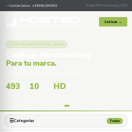
Contáctanos +56981390993
Hosted Merchandising 2026
Cotizar →
✦ CATÁLOGO OFICIAL 2026
Catálogo Merchandising
Para tu marca.
Productos promocionales para tu marca
493
10
HD
PRODUCTOS
CATEGORÍAS
IMÁGENES
☰
Categorías
Todos