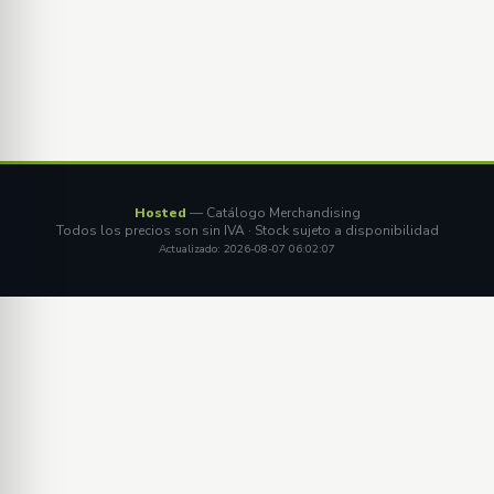
Hosted
— Catálogo Merchandising
Todos los precios son sin IVA · Stock sujeto a disponibilidad
Actualizado: 2026-08-07 06:02:07