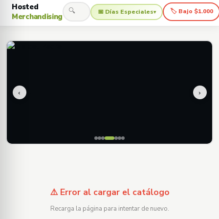
Hosted
🔍
🏷 Bajo $1.000
📅 Días Especiales
▾
Merchandising
‹
›
⚠️ Error al cargar el catálogo
Recarga la página para intentar de nuevo.