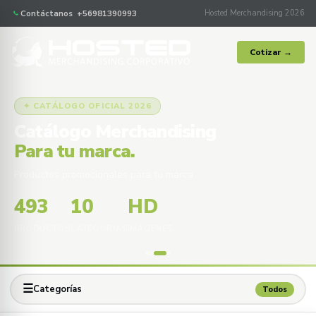
Contáctanos +56981390993
Hosted Merchandising 2026
Cotizar →
✦ CATÁLOGO OFICIAL 2026
Catálogo Merchandising
Para tu marca.
Productos promocionales para tu marca
493
10
HD
PRODUCTOS
CATEGORÍAS
IMÁGENES
☰
Categorías
Todos