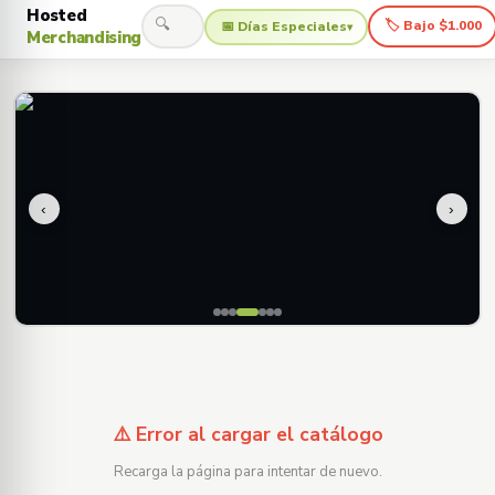
Hosted
🔍
🏷 Bajo $1.000
📅 Días Especiales
▾
Merchandising
‹
›
⚠️ Error al cargar el catálogo
Recarga la página para intentar de nuevo.