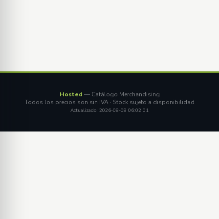
Hosted
— Catálogo Merchandising
Todos los precios son sin IVA · Stock sujeto a disponibilidad
Actualizado: 2026-08-08 06:02:01