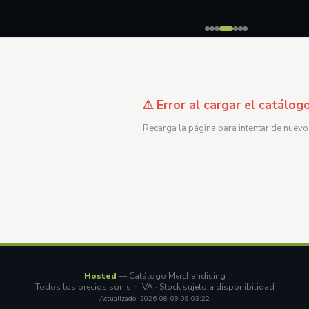
⚠️ Error al cargar el catálog
Recarga la página para intentar de nuevo
Hosted
— Catálogo Merchandising
Todos los precios son sin IVA · Stock sujeto a disponibilidad
Actualizado: 2026-08-09 09:03:22