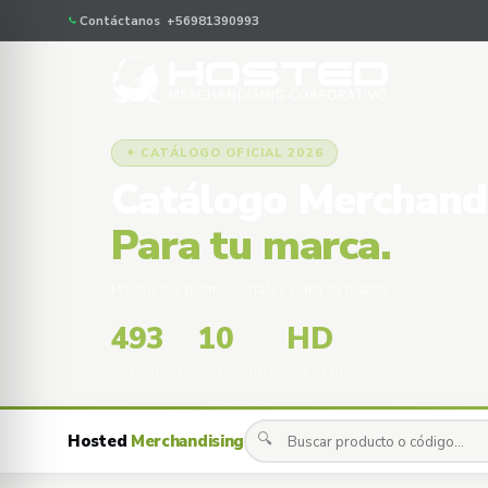
Contáctanos +56981390993
✦ CATÁLOGO OFICIAL 2026
Catálogo Merchand
Para tu marca.
Productos promocionales para tu marca
493
10
HD
PRODUCTOS
CATEGORÍAS
IMÁGENES
🔍
Hosted
Merchandising