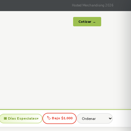
Hosted Merchandising 2026
Cotizar →
🏷 Bajo $1.000
📅 Días Especiales
▾