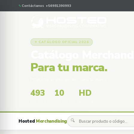
Contáctanos +56981390993
✦ CATÁLOGO OFICIAL 2026
Catálogo Merchand
Para tu marca.
Productos promocionales para tu marca
493
10
HD
PRODUCTOS
CATEGORÍAS
IMÁGENES
🔍
Hosted
Merchandising