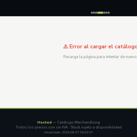
⚠️ Error al cargar el catálog
Recarga la página para intentar de nuevo
Hosted
— Catálogo Merchandising
Todos los precios son sin IVA · Stock sujeto a disponibilidad
Actualizado: 2026-08-07 06:02:07