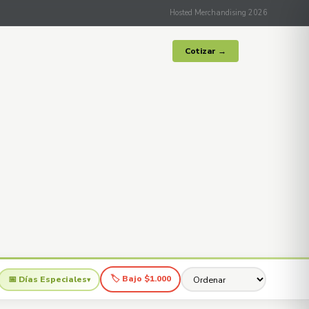
Hosted Merchandising 2026
Cotizar →
🏷 Bajo $1.000
📅 Días Especiales
▾