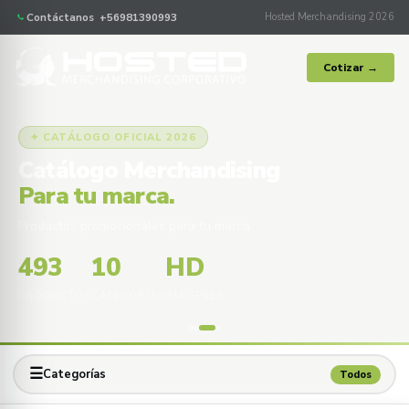
Contáctanos +56981390993
Hosted Merchandising 2026
Cotizar →
✦ CATÁLOGO OFICIAL 2026
Catálogo Merchandising
Para tu marca.
Productos promocionales para tu marca
493
10
HD
PRODUCTOS
CATEGORÍAS
IMÁGENES
☰
Categorías
Todos