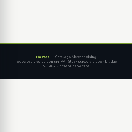
Hosted
— Catálogo Merchandising
Todos los precios son sin IVA · Stock sujeto a disponibilidad
Actualizado: 2026-08-07 06:02:07