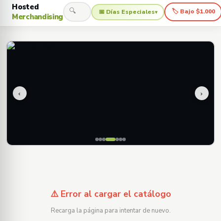
Hosted
🔍
🏷 Bajo $1.000
📅 Días Especiales
▾
Merchandising
‹
›
⚠️ Error al cargar el catálogo
Recarga la página para intentar de nuevo.