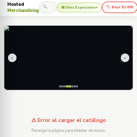
Hosted
🔍
🏷 Bajo $1.000
📅 Días Especiales
▾
Merchandising
‹
›
⚠️ Error al cargar el catálogo
Recarga la página para intentar de nuevo.