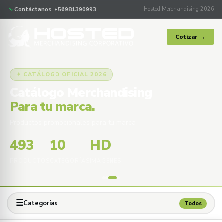
Contáctanos +56981390993
Hosted Merchandising 2026
Cotizar →
✦ CATÁLOGO OFICIAL 2026
Catálogo Merchandising
Para tu marca.
Productos promocionales para tu marca
493
10
HD
PRODUCTOS
CATEGORÍAS
IMÁGENES
☰
Categorías
Todos