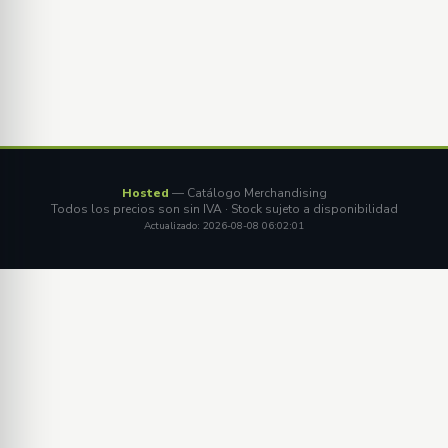
Hosted
— Catálogo Merchandising
Todos los precios son sin IVA · Stock sujeto a disponibilidad
Actualizado: 2026-08-08 06:02:01