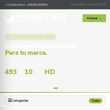
Contáctanos +56981390993
Hosted Merchandising 2026
Cotizar →
✦ CATÁLOGO OFICIAL 2026
Catálogo Merchandising
Para tu marca.
Productos promocionales para tu marca
493
10
HD
PRODUCTOS
CATEGORÍAS
IMÁGENES
☰
Categorías
Todos