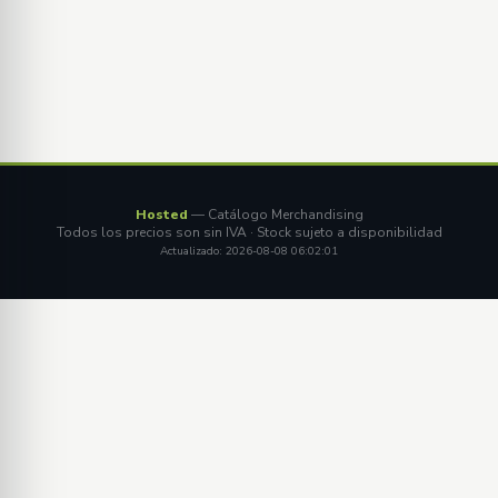
Hosted
— Catálogo Merchandising
Todos los precios son sin IVA · Stock sujeto a disponibilidad
Actualizado: 2026-08-08 06:02:01