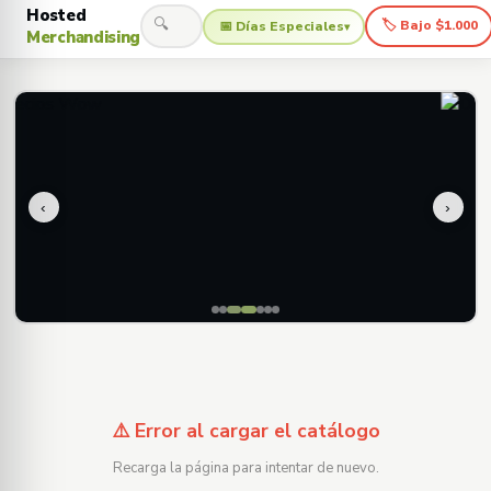
Hosted
🔍
🏷 Bajo $1.000
📅 Días Especiales
▾
Merchandising
‹
›
⚠️ Error al cargar el catálogo
Recarga la página para intentar de nuevo.