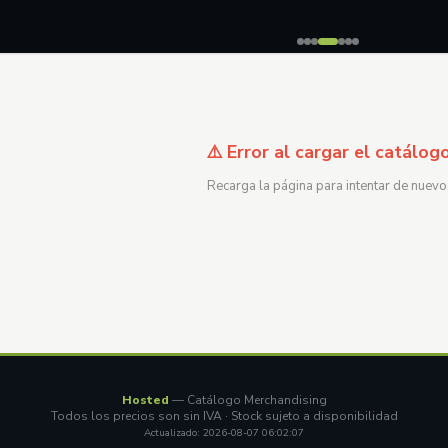
⚠️ Error al cargar el catálog
Recarga la página para intentar de nuevo
Hosted
— Catálogo Merchandising
Todos los precios son sin IVA · Stock sujeto a disponibilidad
Actualizado: 2026-08-07 06:02:07