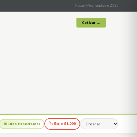
Hosted Merchandising 2026
Cotizar →
🏷 Bajo $1.000
📅 Días Especiales
▾