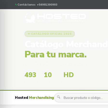
Contáctanos +56981390993
✦ CATÁLOGO OFICIAL 2026
Catálogo Merchand
Para tu marca.
Productos promocionales para tu marca
493
10
HD
PRODUCTOS
CATEGORÍAS
IMÁGENES
🔍
Hosted
Merchandising